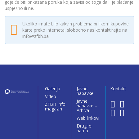
gdje će biti prikazana poruka koja zavisi od toga da li je plaćanje
uspješno ili ne.
Ukoliko imate bilo kakvih problema prilikom kupovine
karte preko interneta, slobodno nas kontaktirajte na
info@zfbh.ba
Galerija
Javne
Kontakt
nabavke
Video
Javne
ŽFBH Info
nabavke –
magazin
Arhiva
Web linkovi
Drugi o
nama