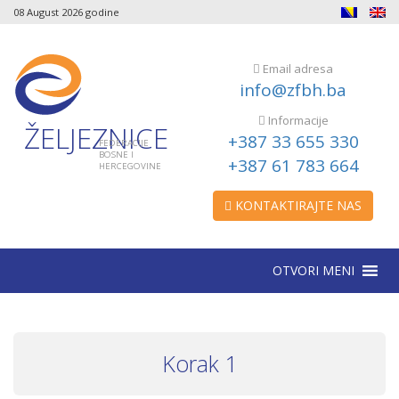
08 August 2026 godine
Email adresa
info@zfbh.ba
Informacije
ŽELJEZNICE
+387 33 655 330
FEDERACIJE
BOSNE I
+387 61 783 664
HERCEGOVINE
KONTAKTIRAJTE NAS
OTVORI MENI
Korak 1